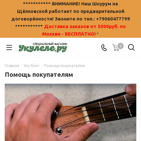
*********** ВНИМАНИЕ! Наш Шоурум на
Щёлковской работает по предварительной
договорённости! Звоните по тел.: +79060477799
***********
Доставка заказов от 5000руб. по
Москве - БЕСПЛАТНО!
*
0
Главная
-
Уку-блог
-
Помощь покупателям
Помощь покупателям