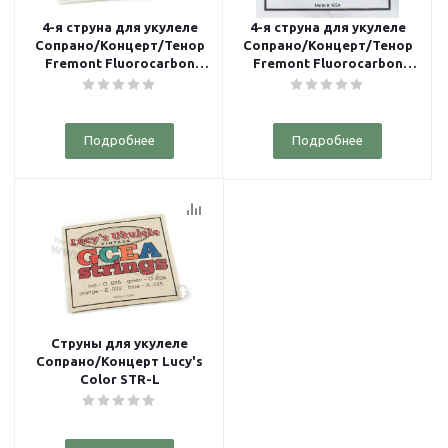
4-я струна для укулеле
4-я струна для укулеле
Сопрано/Концерт/Тенор
Сопрано/Концерт/Тенор
Fremont Fluorocarbon
Fremont Fluorocarbon
Clear Low G String STR-
Fremont Wound Low-G
FCG
SOLOIST
Подробнее
Подробнее
Струны для укулеле
Сопрано/Концерт Lucy's
Color STR-L