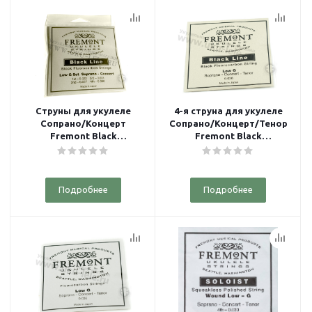
Струны для укулеле
4-я струна для укулеле
Сопрано/Концерт
Сопрано/Концерт/Тенор
Fremont Black
Fremont Black
Fluorocarbon STR-FMG
Fluorocarbon Low-G String
LOW-G
STR-FG
Подробнее
Подробнее