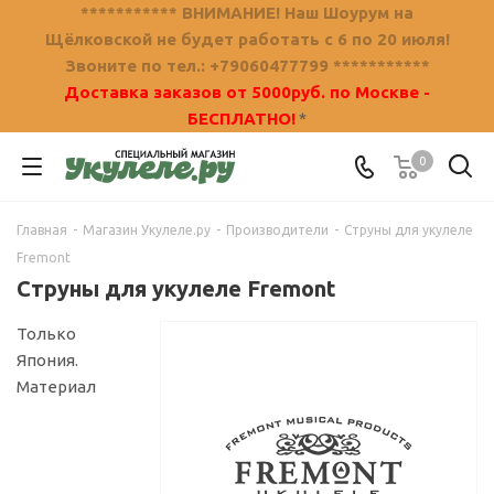
*********** ВНИМАНИЕ! Наш Шоурум на
Щёлковской не будет работать с 6 по 20 июля!
Звоните по тел.: +79060477799 ***********
Доставка заказов от 5000руб. по Москве -
БЕСПЛАТНО!
*
0
Главная
-
Магазин Укулеле.ру
-
Производители
-
Струны для укулеле
Fremont
Струны для укулеле Fremont
Только
Япония.
Материал